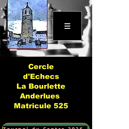
Cercle
d'Echecs
La Bourlette
Anderlues
Matricule 525
Tournoi du Centre 2026 →