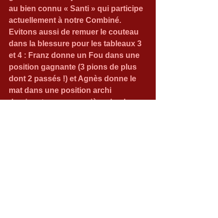
au bien connu « Santi » qui participe 
actuellement à notre Combiné.
Evitons aussi de remuer le couteau 
dans la blessure pour les tableaux 3 
et 4 : Franz donne un Fou dans une 
position gagnante (3 pions de plus 
dont 2 passés !) et Agnès donne le 
mat dans une position archi 
dominante avec une pièce de plus 
également. De quoi passer une 
mauvaise soirée !
Prochaine ronde le 17 avril soit dans 
près d’un mois ! ….mais où est donc 
passé le calendrier qui faisait que 
toutes les rondes d’Interclubs se 
jouaient un dimanche sur deux ???