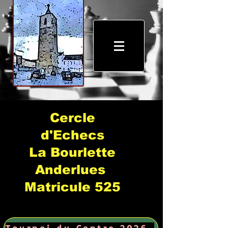
Cercle
d'Echecs
La Bourlette
Anderlues
Matricule 525
Tournoi du Centre 2026 →