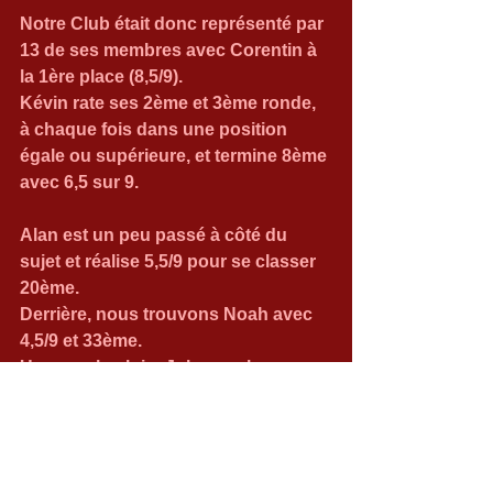
Notre Club était donc représenté par 
13 de ses membres avec Corentin à 
la 1ère place (8,5/9).
Kévin rate ses 2ème et 3ème ronde, 
à chaque fois dans une position 
égale ou supérieure, et termine 8ème 
avec 6,5 sur 9.
Alan est un peu passé à côté du 
sujet et réalise 5,5/9 pour se classer 
20ème.
Derrière, nous trouvons Noah avec 
4,5/9 et 33ème.
Un peu plus loin, John se classe 
45ème avec 4/9, juste devant 
Amandine, la meilleure de nos 
jeunes de primaire de St Médard et  
qui réalise aussi 4/0 (46ème).