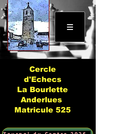
Cercle
d'Echecs
La Bourlette
Anderlues
Matricule 525
Tournoi du Centre 2026 →