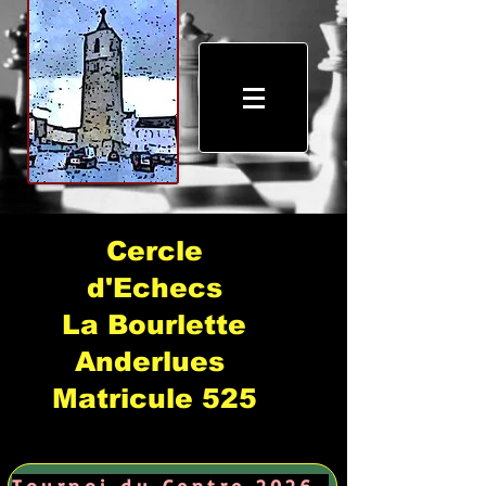
Cercle
d'Echecs
La Bourlette
Anderlues
Matricule 525
Tournoi du Centre 2026 →