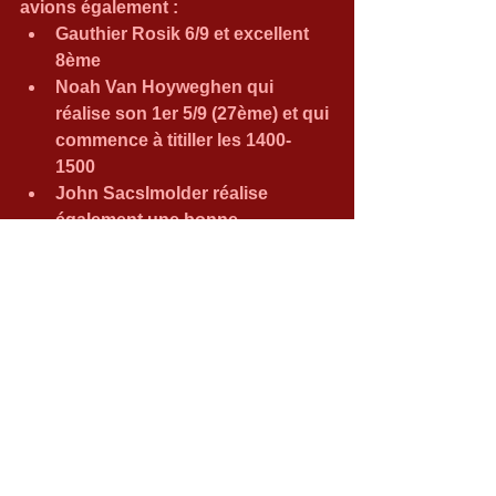
avions également : 
Gauthier Rosik 6/9 et excellent 
8ème  
Noah Van Hoyweghen qui 
réalise son 1er 5/9 (27ème) et qui 
commence à titiller les 1400-
1500  
John Sacslmolder réalise 
également une bonne 
performance avec 4,5/9 (31ème)  
Gabriel Damien 3/9 et 51ème. Il 
reste en tête dans la catégorie 
des moins de 8 ans  
Elisa Trunzo 2/9 et 56ème qui a 
montré son envie de jouer et qui 
ne peut que progresser en 
participant à ce genre de 
manifestation (bravo à elle) (et 
aussi un grand merci aux 