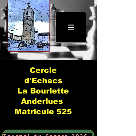
Cercle
d'Echecs
La Bourlette
Anderlues
Matricule 525
Tournoi du Centre 2026 →