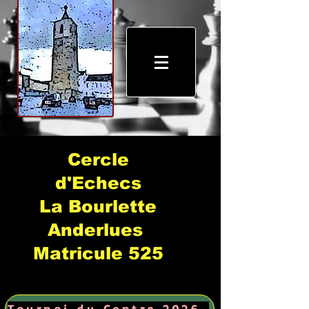
Cercle
d'Echecs
La Bourlette
Anderlues
Matricule 525
Tournoi du Centre 2026 →