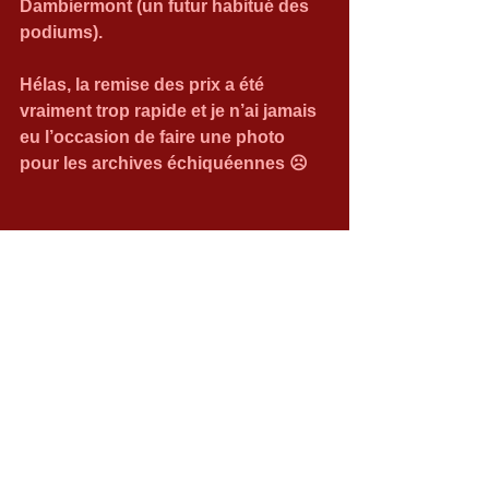
Dambiermont (un futur habitué des 
podiums).
Hélas, la remise des prix a été 
vraiment trop rapide et je n’ai jamais 
eu l’occasion de faire une photo 
pour les archives échiquéennes ☹
La prochaine ronde est prévue fin 
juin….un dimanche…..9 rondes…le 