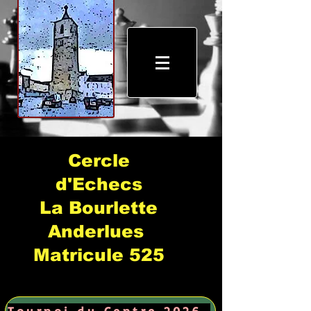
Cercle
d'Echecs
La Bourlette
Anderlues
Matricule 525
Tournoi du Centre 2026 →