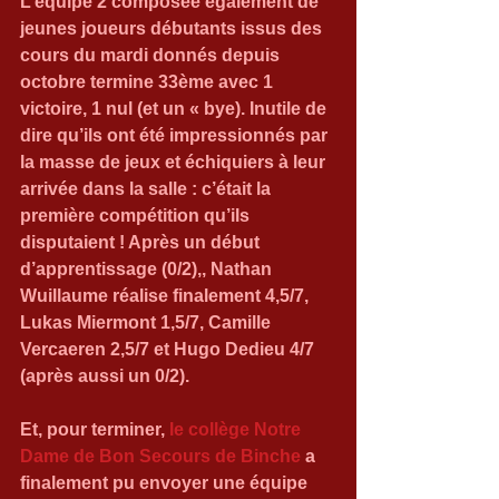
L’équipe 2 composée également de 
jeunes joueurs débutants issus des 
cours du mardi donnés depuis 
octobre termine 33ème avec 1 
victoire, 1 nul (et un « bye). Inutile de 
dire qu’ils ont été impressionnés par 
la masse de jeux et échiquiers à leur 
arrivée dans la salle : c’était la 
première compétition qu’ils 
disputaient ! Après un début 
d’apprentissage (0/2),, Nathan 
Wuillaume réalise finalement 4,5/7, 
Lukas Miermont 1,5/7, Camille 
Vercaeren 2,5/7 et Hugo Dedieu 4/7 
(après aussi un 0/2).
Et, pour terminer, 
le collège Notre 
Dame de Bon Secours de Binche
 a 
finalement pu envoyer une équipe 