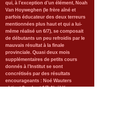
qui, à l’exception d’un élément, Noah 
Van Hoyweghen (le frère aîné et 
parfois éducateur des deux terreurs 
mentionnées plus haut et qui a lui-
même réalisé un 6/7), se composait 
de débutants un peu refroidis par le 
mauvais résultat à la finale 
provinciale. Quasi deux mois 
supplémentaires de petits cours 
donnés à l’Institut se sont 
concrétisés par des résultats 
encourageants : Noé Wauters 
obtient 2 nuls et 1/7, Naël Yancenne 
2,5/7 et Maxime Pirotte désespéré 
par un 0/3 initial a retrouvé son large 
sourire et obtient finalement 4/7.
Notre souhait est que tous aient pris 
du plaisir à cette journée !