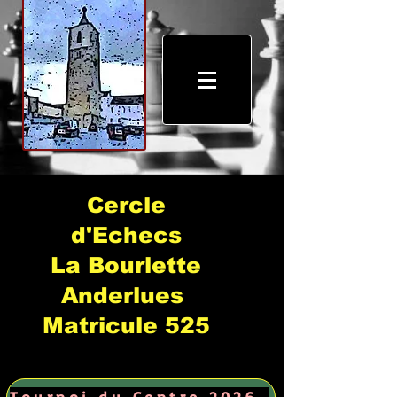
Cercle
d'Echecs
La Bourlette
Anderlues
Matricule 525
Tournoi du Centre 2026 →