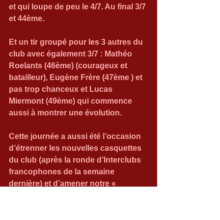
et qui loupe de peu le 4/7. Au final 3/7 
et 44ème.
Et un tir groupé pour les 3 autres du 
club avec également 3/7 : Mathéo 
Roelants (46ème) (courageux et 
batailleur), Eugène Frère (47ème ) et 
pas trop chanceux et Lucas 
Miermont (49ème) qui commence 
aussi à montrer une évolution.
Cette journée a aussi été l’occasion 
d’étrenner les nouvelles casquettes 
du club (après la ronde d’Interclubs 
francophones de la semaine 
dernière) et d’amener notre « 
kakémono » qui facilite le ralliement 
de nos joueurs 😊 .