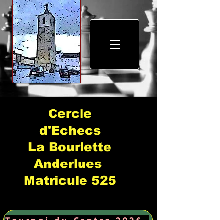
Cercle
d'Echecs
La Bourlette
Anderlues
Matricule 525
Tournoi du Centre 2026 →