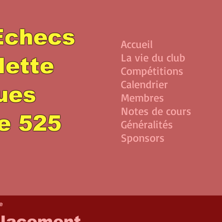
Echecs
Accueil
La vie du club
lette
Compétitions
Calendrier
lues
Membres
Notes de cours
e 525
Généralités
Sponsors
e
placement