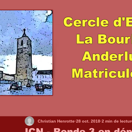
Cercle d'
La Bour
Ander
Matricul
Christian Henrotte
28 oct. 2018
2 min de lectur
ICN - Ronde 3 en dé