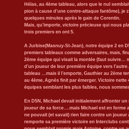
Hélas, au 4ème tableau, alors que le nul semblai
pion à cause d’une contre-attaque fantôme), je
quelques minutes après le gain de Corentin.
Mais, qu’importe, victoire précieuse qui nous p
trois premiers en ont 5.
A Jurbise(Masnuy-St-Jean), notre équipe 2 en D
premiers tableaux comme adversaires, mais, fina
2ème équipe qui visait la montée (faut suivre… mo
d’un joueur de leur première équipe vers l’autre…
tableau …mais il l’emporte, Gauthier au 2ème te
au 4ème, Agnès finit par émerger. Victoire nette 4
équipes semblant les plus faibles, nous sommes
En D5N, Michael devait initialement affronter un 
joueur de sa force….mais Michael est en forme a
ne pouvait (et savait) rien faire contre un joueur 
remporte sa première victoire en Interclubs cont
nous semblait promis mais Antoine, contre un adv