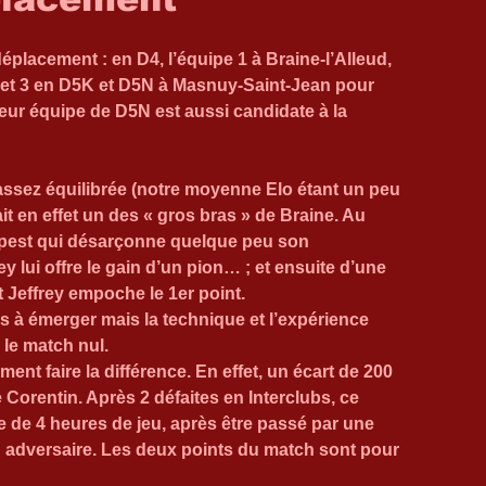
placement : en D4, l’équipe 1 à Braine-l’Alleud, 
2 et 3 en D5K et D5N à Masnuy-Saint-Jean pour 
eur équipe de D5N est aussi candidate à la 
e assez équilibrée (notre moyenne Elo étant un peu 
it en effet un des « gros bras » de Braine. Au 
apest qui désarçonne quelque peu son 
 lui offre le gain d’un pion… ; et ensuite d’une 
et Jeffrey empoche le 1er point.
és à émerger mais la technique et l’expérience 
 le match nul.
nt faire la différence. En effet, un écart de 200 
 Corentin. Après 2 défaites en Interclubs, ce 
me de 4 heures de jeu, après être passé par une 
 adversaire. Les deux points du match sont pour 