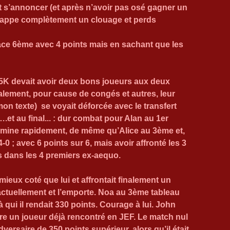
t s’annoncer (et après n’avoir pas osé gagner un 
 zappe complètement un clouage et perds 
lace 6ème avec 4 points mais en sachant que les 
5K devait avoir deux bons joueurs aux deux 
lement, pour cause de congés et autres, leur 
n texte)  se voyait déforcée avec le transfert 
.et au final... : dur combat pour Alan au 1er 
rmine rapidement, de même qu’Alice au 3ème et, 
-0 ; avec 6 points sur 6, mais avoir affronté les 3 
 dans les 4 premiers ex-aequo.
mieux coté que lui et affrontait finalement un 
ctuellement et l’emporte. Noa au 3ème tableau 
à qui il rendait 330 points. Courage à lui. John 
re un joueur déjà rencontré en JEF. Le match nul 
ersaire de 350 points supérieur, alors qu’il était 