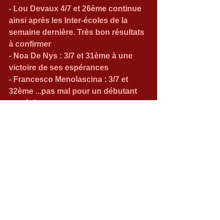
- Lou Devaux 4/7 et 26ème continue 
ainsi après les Inter-écoles de la 
semaine dernière. Très bon résultats 
à confirmer
- Noa De Nys : 3/7 et 31ème à une 
victoire de ses espérances
- Francesco Menolascina : 3/7 et 
32ème ...pas mal pour un débutant 
aux échecs
- Gloria Bara : 3/7 et 38ème elle aussi 
à une victoire de ses espérances
- Ilan Quintin : 3/7 et 39 ème....sur les 
traces de Francesco....bien !