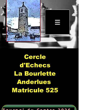
Cercle
d'Echecs
La Bourlette
Anderlues
Matricule 525
Tournoi du Centre 2026 →