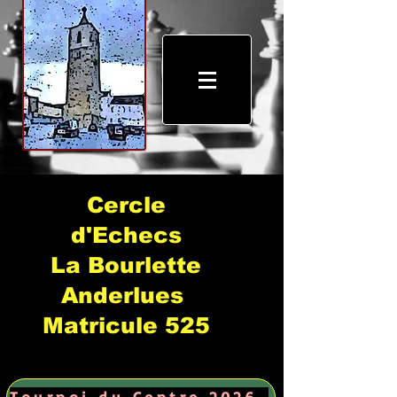
Cercle
d'Echecs
La Bourlette
Anderlues
Matricule 525
Tournoi du Centre 2026 →