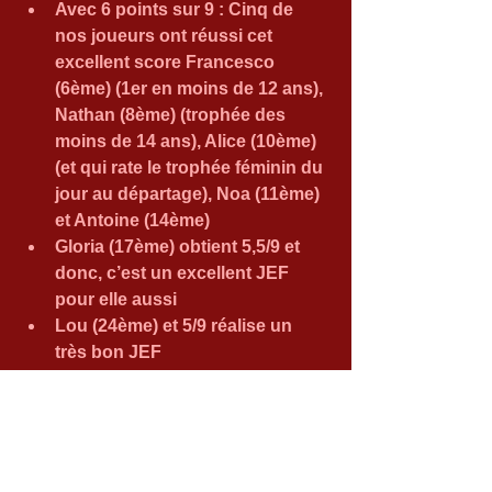
Avec 6 points sur 9 : Cinq de 
nos joueurs ont réussi cet 
excellent score Francesco 
(6ème) (1er en moins de 12 ans), 
Nathan (8ème) (trophée des 
moins de 14 ans), Alice (10ème) 
(et qui rate le trophée féminin du 
jour au départage), Noa (11ème) 
et Antoine (14ème)  
Gloria (17ème) obtient 5,5/9 et 
donc, c’est un excellent JEF 
pour elle aussi  
Lou (24ème) et 5/9 réalise un 
très bon JEF  
Chiara (32ème), 4,5/9 est tout-à-
fait à sa place malgré ses 
absences ces dernières 
semaines  
Ilan (39ème) continue à nous 