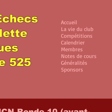
Echecs
Accueil
La vie du club
lette
Compétitions
Calendrier
lues
Membres
Notes de cours
e 525
Généralités
Sponsors
ICN Ronde 10 (avant-