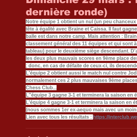
dernière ronde)
Notre équipe 1 obtient un nul (un peu chanceux
tête à égalité avec Braine et Caissa. Il faut gagn
balle est dans notre camp. Mais attention : Bra
classement général des 11 équipes et qui sont à é
tableau) pour le deuxième siège descendant. D'aut
les deux plus mauvais scores en 9ème place desc
; donc, en cas de défaite de ceux-ci, ils descen
L'équipe 2 obtient aussi le match nul contre Jo
normalement ces 2 plus mauvaises 9ème places.
Chess Club...
L''équipe 3 gagne 3-1 et terminera la saison en 
L'équipe 4 gagne 3-1 et terminera la saison en 
(nous sommes 1er ex-aequo mais avec un moin
Lien avec tous les résultats : 
https://interclub.w