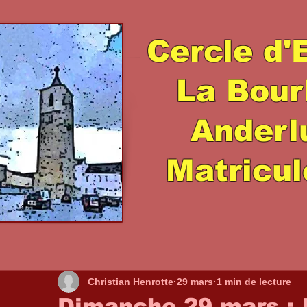
Cercle d'
La Bour
Ander
Matricul
Christian Henrotte
29 mars
1 min de lecture
Dimanche 29 mars : 