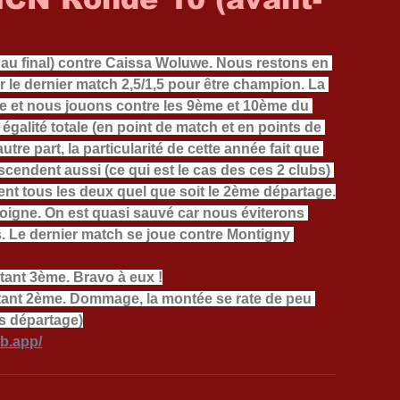
 au final) contre Caissa Woluwe. Nous restons en 
er le dernier match 2,5/1,5 pour être champion. La 
ine et nous jouons contre les 9ème et 10ème du 
galité totale (en point de match et en points de 
re part, la particularité de cette année fait que 
endent aussi (ce qui est le cas des ces 2 clubs) 
dent tous les deux quel que soit le 2ème départage.
doigne. On est quasi sauvé car nous éviterons 
 Le dernier match se joue contre Montigny 
étant 3ème. Bravo à eux !
étant 2ème. Dommage, la montée se rate de peu 
s départage)
eb.app/