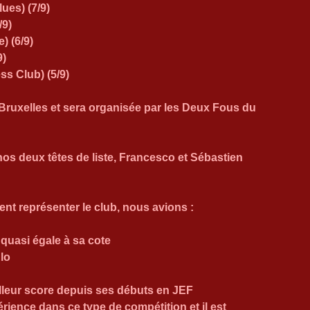
ues) (7/9)
/9)
) (6/9)
9)
s Club) (5/9)
à Bruxelles et sera organisée par les Deux Fous du 
os deux têtes de liste, Francesco et Sébastien 
ent représenter le club, nous avions :
quasi égale à sa cote
Elo
eilleur score depuis ses débuts en JEF
érience dans ce type de compétition et il est 