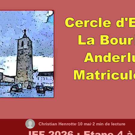
Cercle d'
La Bour
Ander
Matricul
Christian Henrotte
10 mai
2 min de lecture
JEF 2026 : Etape 4 à