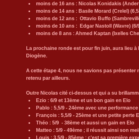
moins de 16 ans : Nicolas Konidakis (Anderl
moins de 14 ans : Basile Morard (Crelel) (6,5
moins de 12 ans :  Ottavio Buffo (Sambreville
moins de 10 ans :  Edgar Nastoll (Wavre) (6/
moins de 8 ans : Ahmed Kaptan (Ixelles Ches
La prochaine ronde est pour fin juin, aura lieu 
Diogène.
A cette étape 4, nous ne savions pas présenter n
retenu par ailleurs.
Outre Nicolas cité ci-dessus et qui a su brillamm
Ezio : 6/9 et 13ème et un bon gain en Elo
Pablo : 5,5/9 - 24ème avec une performance 
François : 5,5/9 - 25ème et une petite perte 
Théo : 5/9  - 38ème et aussi un gain en Elo
Matteo : 5/9 - 49ème ; il réussit ainsi son m
Louis : 3,5/9 - 85ème ; c'est sa première exp