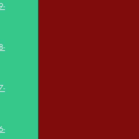
9-
8-
7-
6-