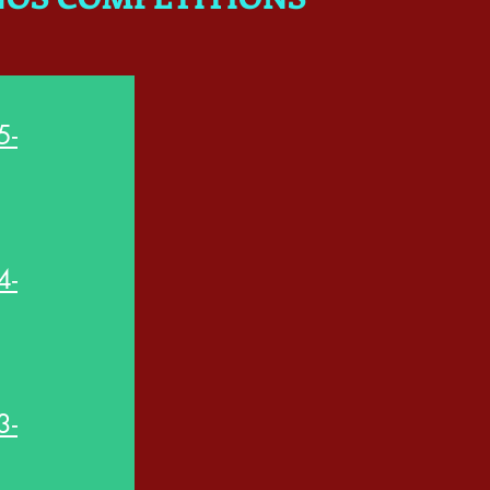
5-
4-
3-