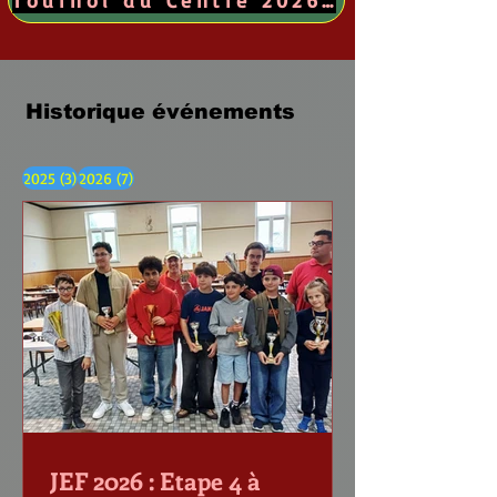
Historique événements
3 posts
7 posts
2025
(3)
2026
(7)
JEF 2026 : Etape 4 à