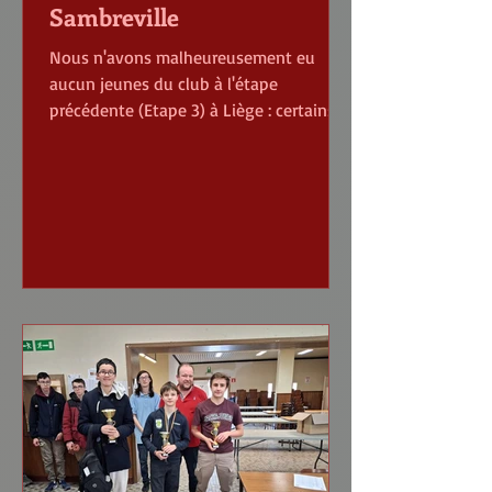
Sambreville
Nous n'avons malheureusement eu
aucun jeunes du club à l'étape
précédente (Etape 3) à Liège : certains
empêchements et surtout un calendrier
échiquéen du week-end surchargé de
mon côté et l'autre chauffeur habituel
ayant également des obligations.
Heureusement ce dimanche de Fêtes
des Mères, nous étions deux à pouvoir
conduire nos jeunes (ainsi que l'un ou
l'autre parents). Malgré ce dimanche
"spécial", 116 jeunes se sont retrouvés
pour les 9 rondes habituelles de ce
Tournoi.