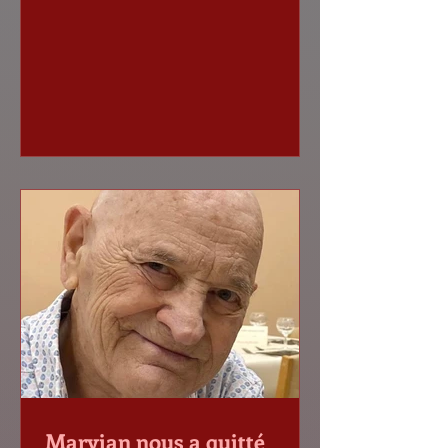
participé à cette compétition au sein de
7 catégories d'âge (moins de
8,10,12,14,16,18,20). Six de nos joueurs
ont participé à cette compétition et
nous y avons obtenu de très bons
résultats, ce qui n'est pas évident dans
les catégories masculines. Agnès et moi-
même avons accompagné 4 de nos
jeunes (Sébastien, Francesco, François et
Pablo
Maryian nous a quitté