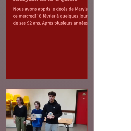
Nous avons appris le décès de Maryian
ce mercredi 18 février à quelques jours
de ses 92 ans. Après plusieurs années
d'interruption, et vu qu'il habitait
Anderlues, il avait rejoint notre club au
début de la saison 2025 juste après
avoir repris les échecs lors d'un TIPC
Depuis lors il s'était montré un joueur
assidu du vendredi et a participé
également à nos équipes d'Interclubs
jusqu'avant la période Covid et ce, à 87
ans. Tous les joueurs du club se
souviendront de lui, spé