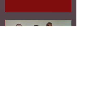
retournement de situation ou marche-
arrière), cet Elo disparaîtra après environ
50 ans d’existence. Il faut dire que son
utilité actuelle était plus que discutable.
JEF Etape 8 à
SAMBREVILLE
La 8ème et avant-dernière étape des JEF
2025 s’est déroulée dans les locaux du