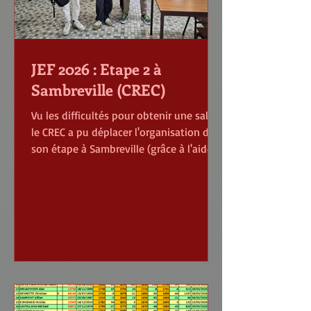
JEF 2026 : Etape 2 à
Sambreville (CREC)
Vu les difficultés pour obtenir une salle,
le CREC a pu déplacer l'organisation de
son étape à Sambreville (grâce à l'aide
du club local). C'est ainsi ue 150 joueurs
ont pu se rencontrer ce dimanche 5 avril
dans ce bel endroit où la buvette est
bien séparée de la salle de jeu. Au final,
c'est Eliot Wang (Caissa Europe) qui
l'emporte avec le score parfait de 9/9
devant Andrea De Heug (CREC - 8/9) et
Clément Lansival (Anthisnes) premier au
départage des 6 joueurs à 7 points. Le