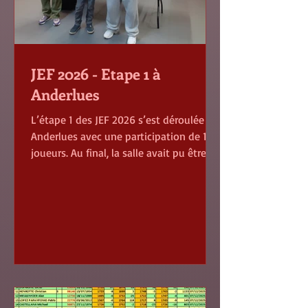
JEF 2026 - Etape 1 à
Anderlues
L’étape 1 des JEF 2026 s’est déroulée à
Anderlues avec une participation de 123
joueurs. Au final, la salle avait pu être
agencée pour accueillir 130 joueurs mais
les espaces réservés aux
accompagnateurs avaient dû être
réduits. Les JEF recueillent un succès
croissant et il devient difficile pour les «
petits » clubs de trouver des salles à
des prix sacrifiés ; les locations «
gratuites » (ou quasi) sont de plus en
plus rares. Quoiqu’il en soit, avec l’aide