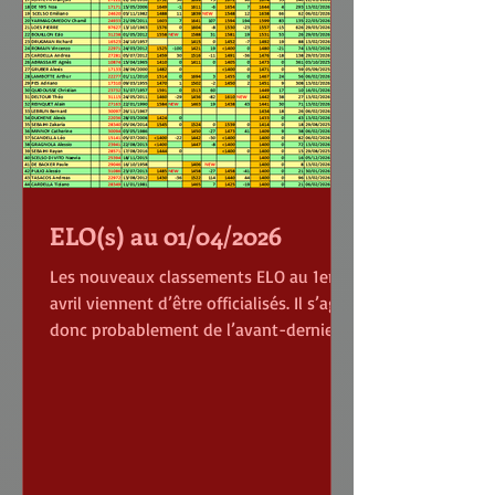
ELO(s) au 01/04/2026
Les nouveaux classements ELO au 1er
avril viennent d’être officialisés. Il s’agit
donc probablement de l’avant-dernier
classement ELO belge. Les modalités
sont prévues pour les joueurs sans cote
Fide mais avec un ELO belge. Sans
oublier que, par après, si la cote retombe
en dessous de 1400, il n’y a plus de cote.
Cette nouvelle cote a vu, pour notre