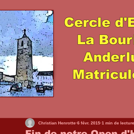
Cercle d'
La Bour
Ander
Matricul
Christian Henrotte
6 févr. 2015
1 min de lectur
Fin de notre Open d'