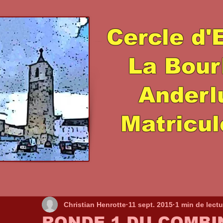
Cercle d'
La Bour
Ander
Matricul
Christian Henrotte
11 sept. 2015
1 min de lectu
RONDE 1 DU COMBI