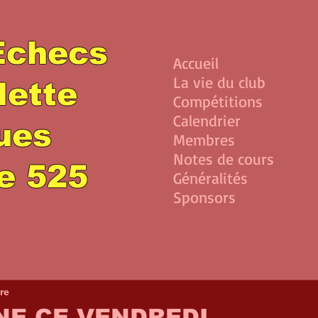
Echecs
Accueil
La vie du club
lette
Compétitions
Calendrier
lues
Membres
Notes de cours
e 525
Généralités
Sponsors
re
NE CE VENDREDI