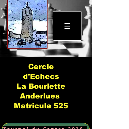
Cercle
d'Echecs
La Bourlette
Anderlues
Matricule 525
Tournoi du Centre 2026 →