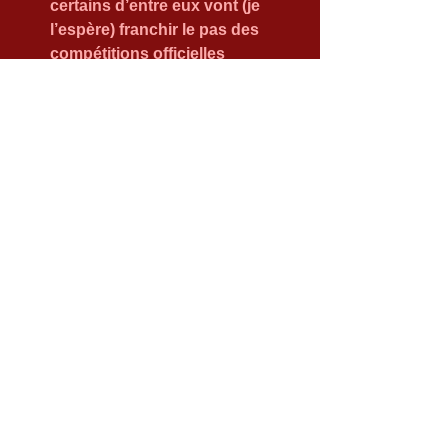
certains d’entre eux vont (je 
l’espère) franchir le pas des 
compétitions officielles 
Dans l’ensemble, sur ces 3 derniers 
mois, la progression reste constante 
et nous pouvons remercier nos 
différents coaches à tous les 
niveaux : Michel Jadoul pour les 
plus costauds ; Corentin, Kévin et 
moi-même pour les débutants ainsi 
que les cours que nous pouvons 
suivre à Charleroi avec John 
Cappon.