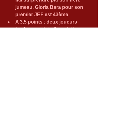
jumeau, Gloria Bara pour son 
premier JEF est 43ème  
A 3,5 points : deux joueurs 
également : Léo Scandella 
(45ème) et Mathis Nogara (1er 
JEF – 47ème)  
A 3 points : Adelaïde Godaux 
s’est peut-être un peu laissée 
aller et termine 52ème  
…et n’oublions pas deux jeunes 
qui ont poussé la porte du club 
l’avant-veille : Gustave et 
Eugène Frère, 2,5 points chacun 
(56ème et 58ème) 
Les prix Mat et Mots (3 bons d’achat) 
ont été attribués aux 3 plus jeunes 
encore présents et dans l’ordre 