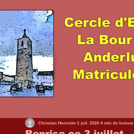
Cercle d'
La Bour
Ander
Matricul
Christian Henrotte
1 juil. 2020
4 min de lecture
Reprise ce 3 juillet