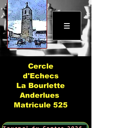
Cercle
d'Echecs
La Bourlette
Anderlues
Matricule 525
Tournoi du Centre 2026 →