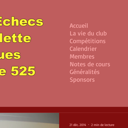
Echecs
Accueil
La vie du club
lette
Compétitions
Calendrier
lues
Membres
Notes de cours
e 525
Généralités
Sponsors
21 déc. 2014
2 min de lecture