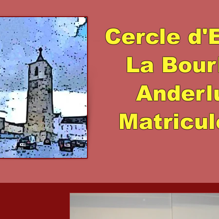
Cercle d'
La Bour
Ander
Matricul