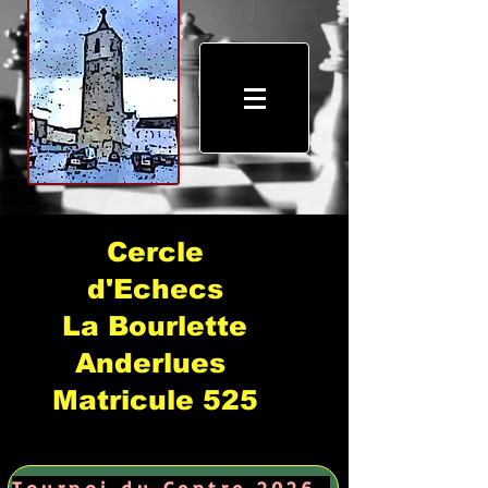
Cercle
d'Echecs
La Bourlette
Anderlues
Matricule 525
Tournoi du Centre 2026 →