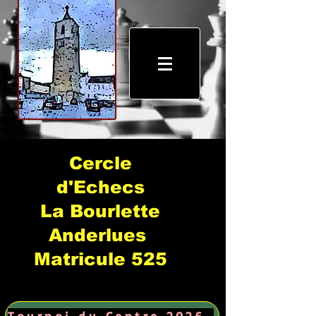
Cercle
d'Echecs
La Bourlette
Anderlues
Matricule 525
Tournoi du Centre 2026 →